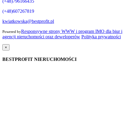
(+48)796166435
(+48)607267819
kwiatkowska@bestprofit.pl
Responsywne strony WWW i program IMO dla biur i
Powered by
agencji nieruchomości oraz deweloperów
Polityka prywatności
×
BESTPROFIT NIERUCHOMOŚCI