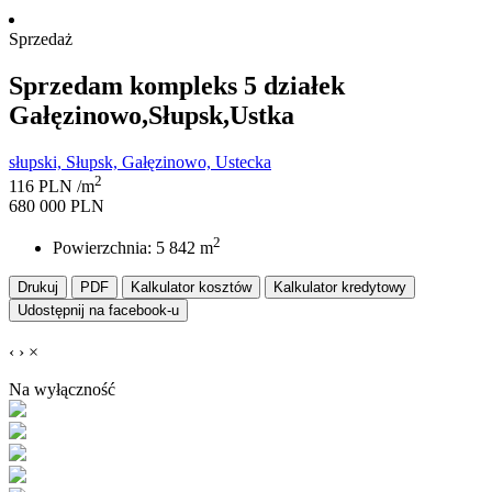
Sprzedaż
Sprzedam kompleks 5 działek
Gałęzinowo,Słupsk,Ustka
słupski, Słupsk, Gałęzinowo, Ustecka
2
116 PLN /m
680 000 PLN
2
Powierzchnia: 5 842 m
Drukuj
PDF
Kalkulator kosztów
Kalkulator kredytowy
Udostępnij na facebook-u
‹
›
×
Na wyłączność