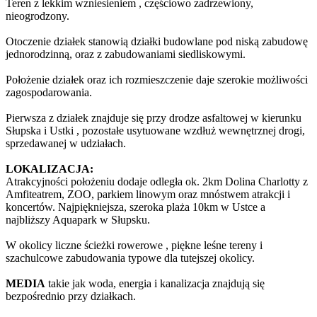
Teren z lekkim wzniesieniem , częściowo zadrzewiony,
nieogrodzony.
Otoczenie działek stanowią działki budowlane pod niską zabudowę
jednorodzinną, oraz z zabudowaniami siedliskowymi.
Położenie działek oraz ich rozmieszczenie daje szerokie możliwości
zagospodarowania.
Pierwsza z działek znajduje się przy drodze asfaltowej w kierunku
Słupska i Ustki , pozostałe usytuowane wzdłuż wewnętrznej drogi,
sprzedawanej w udziałach.
LOKALIZACJA:
Atrakcyjności położeniu dodaje odległa ok. 2km Dolina Charlotty z
Amfiteatrem, ZOO, parkiem linowym oraz mnóstwem atrakcji i
koncertów. Najpiękniejsza, szeroka plaża 10km w Ustce a
najbliższy Aquapark w Słupsku.
W okolicy liczne ścieżki rowerowe , piękne leśne tereny i
szachulcowe zabudowania typowe dla tutejszej okolicy.
MEDIA
takie jak woda, energia i kanalizacja znajdują się
bezpośrednio przy działkach.