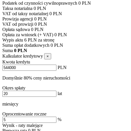
Podatek od czynności cywilnoprawnych
0
PLN
Taksa notarialna
0
PLN
VAT od taksy notarialnej
0
PLN
Prowizja agencji
0
PLN
VAT od prowizji
0
PLN
Opłata sądowa
0
PLN
Opłata za wniosek (+ VAT)
0
PLN
Wypis aktu
6 PLN za stronę
Suma opłat dodatkowych
0
PLN
Suma
0
PLN
Kalkulator kredytowy
×
Kwota kredytu
PLN
Domyślnie 80% ceny nieruchomości
Okres spłaty
lat
miesięcy
Oprocentowanie roczne
%
Wynik - raty malejące
Pierwsza rata
0
PLN