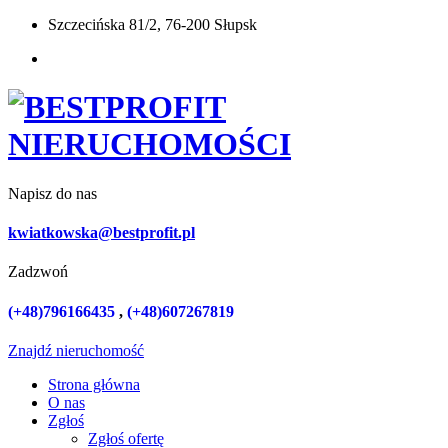
Szczecińska 81/2, 76-200 Słupsk
Napisz do nas
kwiatkowska@bestprofit.pl
Zadzwoń
(+48)796166435
,
(+48)607267819
Znajdź nieruchomość
Strona główna
O nas
Zgłoś
Zgłoś ofertę