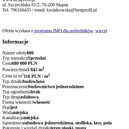
ul. Szczecińska 81/2, 76-200 Słupsk
Tel. 796166435 / email: kwiatkowska@bestprofit.pl
Oferta wysłana z
programu IMO dla pośredników
.
więcej
Informacje
Numer oferty
600
Typ transakcji
Sprzedaż
Cena
680 000 PLN
2
Powierzchnia
5 842 m
2
2
Cena za m
116 PLN / m
Typ działki
budowlana
Przeznaczenie
budownictwo jednorodzinne
Typ ogrodzenia
brak
Typ drogi
asfaltowa
Forma własności
własność
Prąd
jest
Woda
miejska
Kanalizacja
miejska
Sąsiedztwo
zabudowa jednorodzinna, siedliska, lasy, pola
Położenie i wygląd działki
teren płaski, pusta