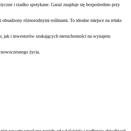
ktyczne i rzadko spotykane. Garaż znajduje się bezpośrednio przy
i obsadzony różnorodnymi roślinami. To idealne miejsce na relaks
par, jak i inwestorów szukających nieruchomości na wynajem.
ą nowoczesnego życia.
ej zawarte uzyskane zostały od właściciela i podlegają aktualizacji.