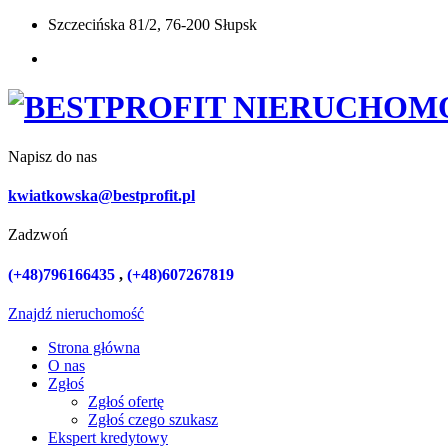
Szczecińska 81/2, 76-200 Słupsk
Napisz do nas
kwiatkowska@bestprofit.pl
Zadzwoń
(+48)796166435
,
(+48)607267819
Znajdź nieruchomość
Strona główna
O nas
Zgłoś
Zgłoś ofertę
Zgłoś czego szukasz
Ekspert kredytowy