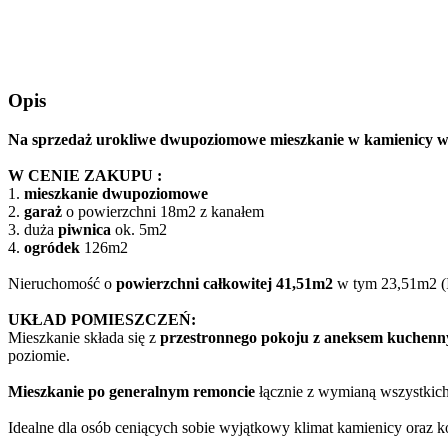
Opis
Na sprzedaż urokliwe dwupoziomowe mieszkanie w kamienicy w S
W CENIE ZAKUPU :
1.
mieszkanie dwupoziomowe
2.
garaż
o powierzchni 18m2 z kanałem
3. duża
piwnica
ok. 5m2
4.
ogródek
126m2
Nieruchomość o
powierzchni całkowitej 41,51m2
w tym 23,51m2 (I
UKŁAD POMIESZCZEŃ:
Mieszkanie składa się z
przestronnego pokoju z aneksem kuchen
poziomie.
Mieszkanie po generalnym remoncie
łącznie z wymianą wszystkich 
Idealne dla osób ceniących sobie wyjątkowy klimat kamienicy oraz 