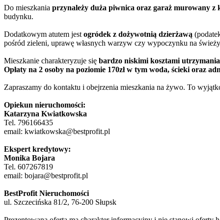
Do mieszkania
przynależy duża piwnica oraz garaż murowany z
budynku.
Dodatkowym atutem jest
ogródek z dożywotnią dzierżawą
(podatek
pośród zieleni, uprawę własnych warzyw czy wypoczynku na śwież
Mieszkanie charakteryzuje się
bardzo niskimi kosztami utrzymania
Opłaty na 2 osoby na poziomie 170zł w tym woda, ścieki oraz adm
Zapraszamy do kontaktu i obejrzenia mieszkania na żywo. To wyjątko
Opiekun nieruchomości:
Katarzyna Kwiatkowska
Tel. 796166435
email: kwiatkowska@bestprofit.pl
Ekspert kredytowy:
Monika Bojara
Tel. 607267819
email: bojara@bestprofit.pl
BestProfit Nieruchomości
ul. Szczecińska 81/2, 76-200 Słupsk
Prezentowana oferta ma charakter informacyjny i nie stanowi oferty h