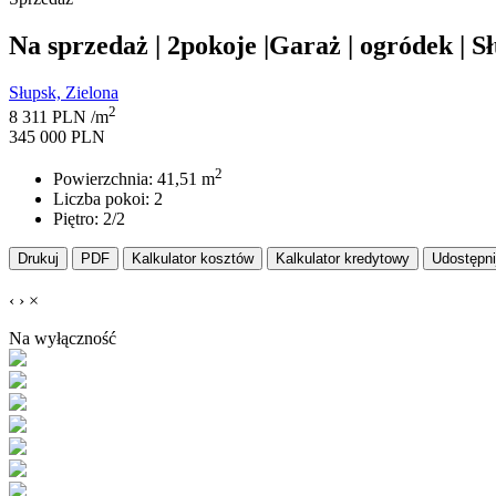
Na sprzedaż | 2pokoje |Garaż | ogródek | S
Słupsk, Zielona
2
8 311 PLN /m
345 000 PLN
2
Powierzchnia: 41,51 m
Liczba pokoi: 2
Piętro: 2/2
Drukuj
PDF
Kalkulator kosztów
Kalkulator kredytowy
Udostępni
‹
›
×
Na wyłączność