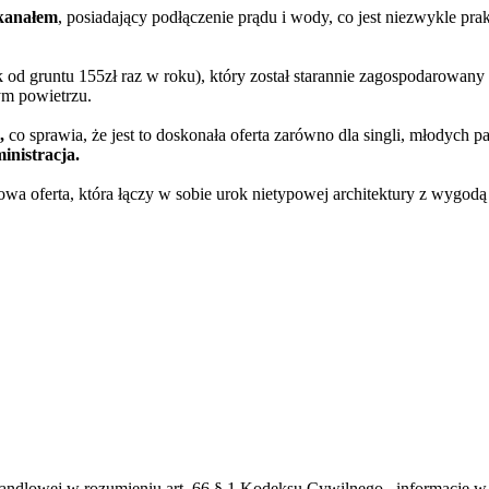
 kanałem
, posiadający podłączenie prądu i wody, co jest niezwykle pra
 od gruntu 155zł raz w roku), który został starannie zagospodarowany 
ym powietrzu.
,
co sprawia, że jest to doskonała oferta zarówno dla singli, młodych 
inistracja.
wa oferta, która łączy w sobie urok nietypowej architektury z wygod
andlowej w rozumieniu art. 66 § 1 Kodeksu Cywilnego , informacje w ni