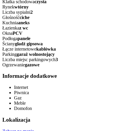
Klatka schodowa
czysta
Rynek
wtórny
Liczba sypialni
2
Głośność
ciche
Kuchnia
aneks
Łazienka
z wc
Okna
PCV
Podłoga
panele
Ściany
gładź gipsowa
Łącze internetowe
kablówka
Parking
garaż wolnostojący
Liczba miejsc parkingowych
3
Ogrzewanie
gazowe
Informacje dodatkowe
Internet
Piwnica
Gaz
Meble
Domofon
Lokalizacja