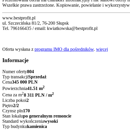
Wszelkie prawa zastrzeżone. Kopiowanie, powielanie i wykorzystywan
www.bestprofit.pl
ul. Szczecińska 81/2, 76-200 Słupsk
Tel. 796166435 / email: kwiatkowska@bestprofit.pl
Oferta wysłana z
programu IMO dla pośredników
.
więcej
Informacje
Numer oferty
804
Typ transakcji
Sprzedaż
Cena
345 000 PLN
2
Powierzchnia
41.51 m
2
2
Cena za m
8 311 PLN / m
Liczba pokoi
2
Piętro
2/2
Czynsz pln
170
Stan lokalu
po generalnym remoncie
Standard wykończenia
wysoki
Typ budynku
kamienica