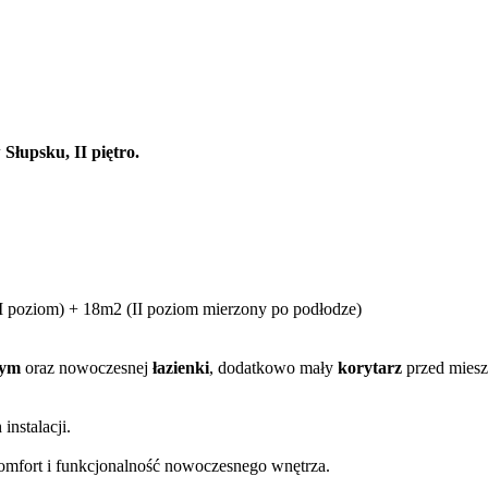
łupsku, II piętro.
 poziom) + 18m2 (II poziom mierzony po podłodze)
nym
oraz nowoczesnej
łazienki
, dodatkowo mały
korytarz
przed mies
instalacji.
komfort i funkcjonalność nowoczesnego wnętrza.