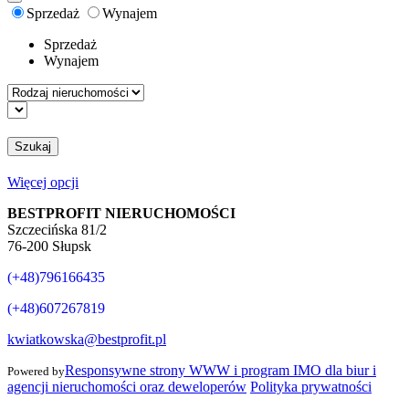
Sprzedaż
Wynajem
Sprzedaż
Wynajem
Szukaj
Więcej opcji
BESTPROFIT NIERUCHOMOŚCI
Szczecińska 81/2
76-200 Słupsk
(+48)796166435
(+48)607267819
kwiatkowska@bestprofit.pl
Responsywne strony WWW i program IMO dla biur i
Powered by
agencji nieruchomości oraz deweloperów
Polityka prywatności