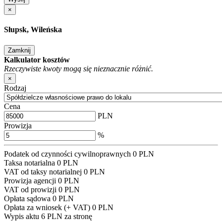
×
Słupsk, Wileńska
Zamknij
Kalkulator kosztów
Rzeczywiste kwoty mogą się nieznacznie różnić.
×
Rodzaj
Cena
PLN
Prowizja
%
Podatek od czynności cywilnoprawnych
0
PLN
Taksa notarialna
0
PLN
VAT od taksy notarialnej
0
PLN
Prowizja agencji
0
PLN
VAT od prowizji
0
PLN
Opłata sądowa
0
PLN
Opłata za wniosek (+ VAT)
0
PLN
Wypis aktu
6 PLN za stronę