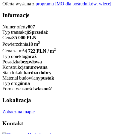
Oferta wysłana z
programu IMO dla pośredników
.
więcej
Informacje
Numer oferty
807
Typ transakcji
Sprzedaż
Cena
85 000 PLN
2
Powierzchnia
18 m
2
2
Cena za m
4 722 PLN / m
Typ obiektu
garaż
Posadzka
bezpyłowa
Konstrukcja
murowana
Stan lokalu
bardzo dobry
Materiał budowlany
pustak
Typ drogi
inna
Forma własności
własność
Lokalizacja
Zobacz na mapie
Kontakt