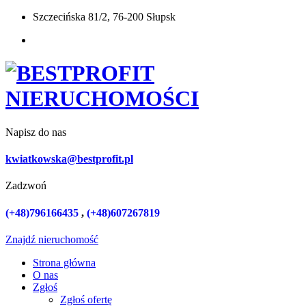
Szczecińska 81/2, 76-200 Słupsk
Napisz do nas
kwiatkowska@bestprofit.pl
Zadzwoń
(+48)796166435
,
(+48)607267819
Znajdź nieruchomość
Strona główna
O nas
Zgłoś
Zgłoś ofertę