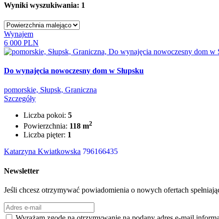
Wyniki wyszukiwania: 1
Wynajem
6 000 PLN
Do wynajęcia nowoczesny dom w Słupsku
pomorskie, Słupsk, Graniczna
Szczegóły
Liczba pokoi:
5
2
Powierzchnia:
118 m
Liczba pięter:
1
Katarzyna Kwiatkowska
796166435
Newsletter
Jeśli chcesz otrzymywać powiadomienia o nowych ofertach spełniający
Wyrażam zgodę na otrzymywanie na podany adres e-mail inform