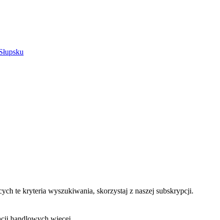
ch te kryteria wyszukiwania, skorzystaj z naszej subskrypcji.
acji handlowych
więcej ...