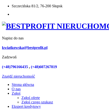
Szczecińska 81/2, 76-200 Słupsk
Napisz do nas
kwiatkowska@bestprofit.pl
Zadzwoń
(+48)796166435
,
(+48)607267819
Znajdź nieruchomość
Strona główna
O nas
Zgłoś
Zgłoś ofertę
Zgłoś czego szukasz
Ekspert kredytowy