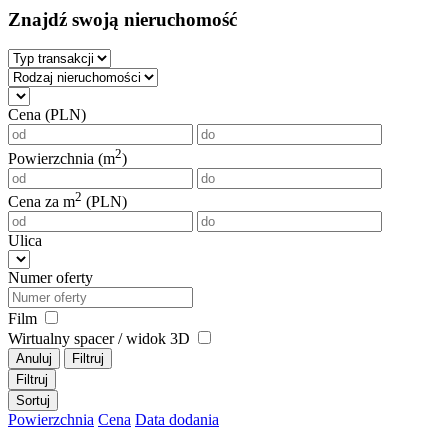
Znajdź swoją nieruchomość
Cena (PLN)
2
Powierzchnia (m
)
2
Cena za m
(PLN)
Ulica
Numer oferty
Film
Wirtualny spacer / widok 3D
Anuluj
Filtruj
Filtruj
Sortuj
Powierzchnia
Cena
Data dodania