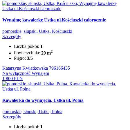
Wynajmę kawalerkę Ustka ul.Kościuszki całorocznie
pomorskie, słupski, Ustka, Kościuszki
Szczegóły
Liczba pokoi:
1
2
Powierzchnia:
29 m
Piętro:
3/5
Katarzyna Kwiatkowska
796166435
Na wyłączność
Wynajem
1 800 PLN
Kawalerka do wynajęcia, Ustka ul. Polna
pomorskie, słupski, Ustka, Polna
Szczegóły
Liczba pokoi:
1