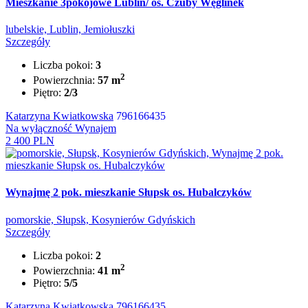
Mieszkanie 3pokojowe Lublin/ os. Czuby Węglinek
lubelskie, Lublin, Jemiołuszki
Szczegóły
Liczba pokoi:
3
2
Powierzchnia:
57 m
Piętro:
2/3
Katarzyna Kwiatkowska
796166435
Na wyłączność
Wynajem
2 400 PLN
Wynajmę 2 pok. mieszkanie Słupsk os. Hubalczyków
pomorskie, Słupsk, Kosynierów Gdyńskich
Szczegóły
Liczba pokoi:
2
2
Powierzchnia:
41 m
Piętro:
5/5
Katarzyna Kwiatkowska
796166435