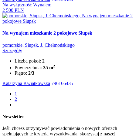
Na wyłączność
Wynajem
2 500 PLN
Na wynajem mieszkanie 2 pokojowe Słupsk
pomorskie, Słupsk, J. Chełmońskiego
Szczegóły
Liczba pokoi:
2
2
Powierzchnia:
35 m
Piętro:
2/3
Katarzyna Kwiatkowska
796166435
1
2
Newsletter
Jeśli chcesz otrzymywać powiadomienia o nowych ofertach
spełniających te kryteria wyszukiwania, skorzystaj z naszej