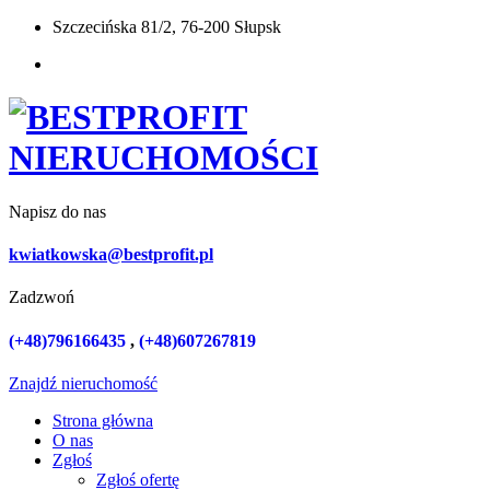
Szczecińska 81/2, 76-200 Słupsk
Napisz do nas
kwiatkowska@bestprofit.pl
Zadzwoń
(+48)796166435
,
(+48)607267819
Znajdź nieruchomość
Strona główna
O nas
Zgłoś
Zgłoś ofertę