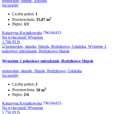
pomorskie, Słupsk, Szkolna
Szczegóły
Liczba pokoi:
1
2
Powierzchnia:
35,87 m
Piętro:
3/3
Katarzyna Kwiatkowska
796166435
Na wyłączność
Wynajem
1 700 PLN
Wynajmę 2 pokojowe mieszkanie, Redzikowo Słupsk
pomorskie, słupski, Słupsk, Redzikowo, Gdańska
Szczegóły
Liczba pokoi:
2
2
Powierzchnia:
50 m
Piętro:
2/4
Katarzyna Kwiatkowska
796166435
Na wyłączność
Wynajem
1 750 PLN