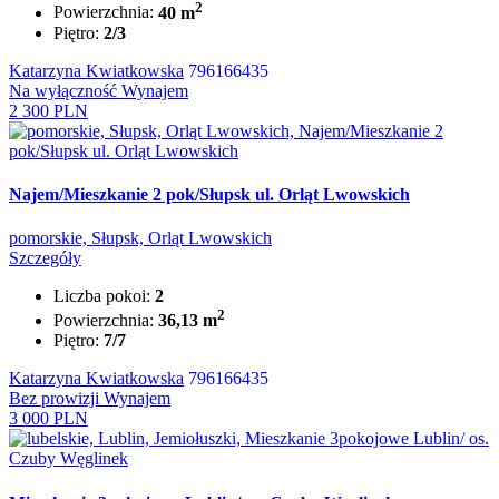
2
Powierzchnia:
40 m
Piętro:
2/3
Katarzyna Kwiatkowska
796166435
Na wyłączność
Wynajem
2 300 PLN
Najem/Mieszkanie 2 pok/Słupsk ul. Orląt Lwowskich
pomorskie, Słupsk, Orląt Lwowskich
Szczegóły
Liczba pokoi:
2
2
Powierzchnia:
36,13 m
Piętro:
7/7
Katarzyna Kwiatkowska
796166435
Bez prowizji
Wynajem
3 000 PLN