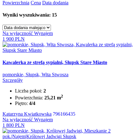
Powierzchnia
Cena
Data dodania
Wyniki wyszukiwania: 15
Na wyłączność
Wynajem
1 900 PLN
Kawalerka ze strefą sypialni, Słupsk Stare Miasto
pomorskie, Słupsk, Wita Stwosza
Szczegóły
Liczba pokoi:
2
2
Powierzchnia:
25,21 m
Piętro:
4/4
Katarzyna Kwiatkowska
796166435
Na wyłączność
Wynajem
1 800 PLN