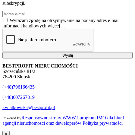
subskrypcji.
Wyrażam zgodę na otrzymywanie na podany adres e-mail
informacji handlowych
więcej ...
Wyślij
BESTPROFIT NIERUCHOMOŚCI
Szczecińska 81/2
76-200 Słupsk
(+48)796166435
(+48)607267819
kwiatkowska@bestprofit.pl
Responsywne strony WWW i program IMO dla biur i
Powered by
agencji nieruchomości oraz deweloperów
Polityka prywatności
×