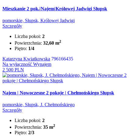
Mieszkanie 2 pok.|Najem|Królowej Jadwigi Słupsk
pomorskie, Słupsk, Królowej Jadwigi
Szczegóły
Liczba pokoi:
2
2
Powierzchnia:
32,60 m
Piętro:
1/4
Katarzyna Kwiatkowska
796166435
Na wyłączność
Wynajem
2 500 PLN
Najem | Nowoczesne 2 pokoje | Chełmońskiego Słupsk
pomorskie, Słupsk, J. Chełmońskiego
Szczegóły
Liczba pokoi:
2
2
Powierzchnia:
35 m
Piętro:
2/3